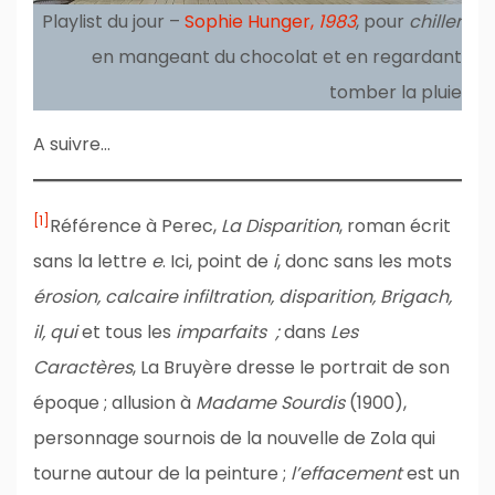
Playlist du jour –
Sophie Hunger,
1983
, pour
chiller
en mangeant du chocolat et en regardant
tomber la pluie
A suivre…
[1]
Référence à Perec,
La Disparition
, roman écrit
sans la lettre
e
. Ici, point de
i
, donc sans les mots
érosion, calcaire infiltration, disparition, Brigach,
il, qui
et tous les
imparfaits ;
dans
Les
Caractères
, La Bruyère dresse le portrait de son
époque ; allusion à
Madame Sourdis
(1900),
personnage sournois de la nouvelle de Zola qui
tourne autour de la peinture ;
l’effacement
est un