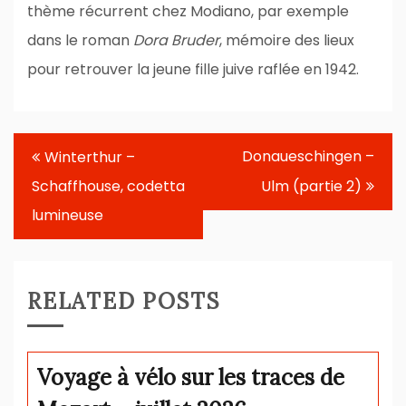
thème récurrent chez Modiano, par exemple
dans le roman
Dora Bruder
, mémoire des lieux
pour retrouver la jeune fille juive raflée en 1942.
Navigation
Donaueschingen –
Winterthur –
de
Schaffhouse, codetta
Ulm (partie 2)
l’article
lumineuse
RELATED POSTS
Voyage à vélo sur les traces de