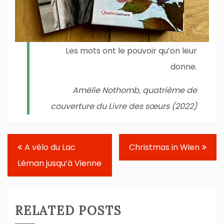
Les mots ont le pouvoir qu’on leur
donne.
Amélie Nothomb, quatrième de
couverture du
Livre des sœurs
(2022)
Navigation
A vélo du Lac
Christmas in Wien
de
Léman jusqu’à Vienne
l’article
RELATED POSTS