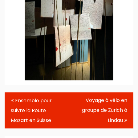
Navigation
Voyage à vélo en
Ensemble pour
de
groupe de Zürich à
suivre la Route
l’article
Mozart en Suisse
Lindau